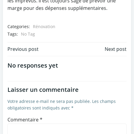
les imprévus. Il est toujours sage de prévoir une
marge pour des dépenses supplémentaires.
Categories:
Rénovation
Tags:
No Tag
Navigation
Navigation
Previous post
Next post
de
de
No responses yet
l’article
l’article
Laisser un commentaire
Votre adresse e-mail ne sera pas publiée.
Les champs
obligatoires sont indiqués avec
*
Commentaire
*