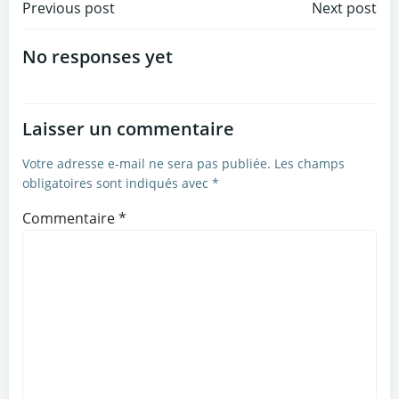
Navigation
Navigation
Previous post
Next post
de
de
No responses yet
l’article
l’article
Laisser un commentaire
Votre adresse e-mail ne sera pas publiée.
Les champs
obligatoires sont indiqués avec
*
Commentaire
*